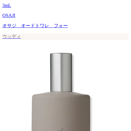
3
mL
OSAJI
オサジ オードトワレ フォー
ウッディ