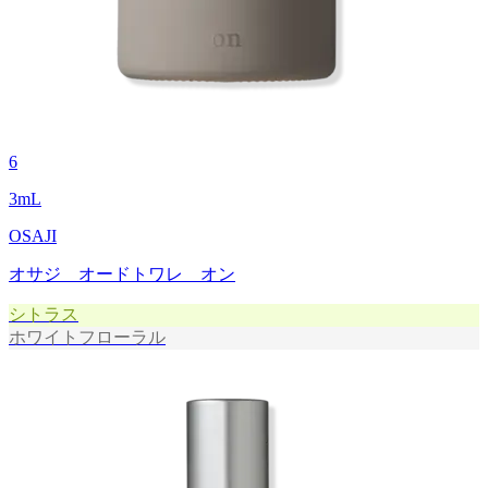
6
3
mL
OSAJI
オサジ オードトワレ オン
シトラス
ホワイトフローラル