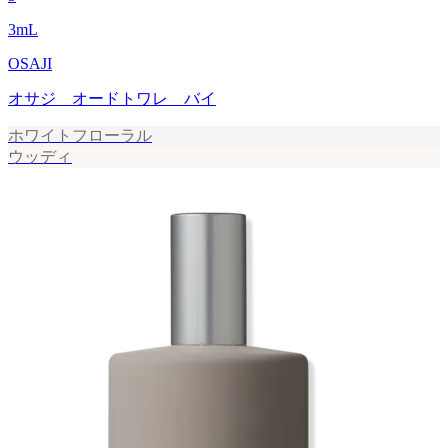
3
mL
OSAJI
オサジ オードトワレ バイ
ホワイトフローラル
ウッディ