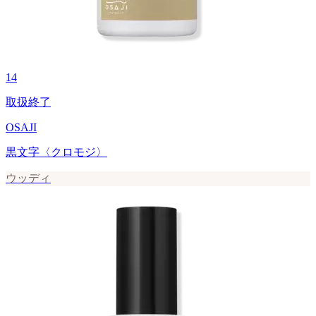
14
取扱終了
OSAJI
黒文字〈クロモジ〉
ウッディ