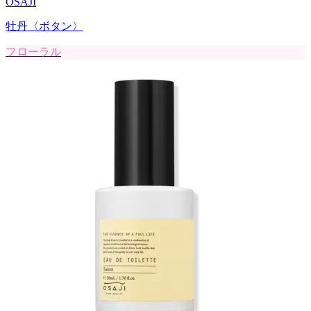
OSAJI
牡丹〈ボタン〉
フローラル