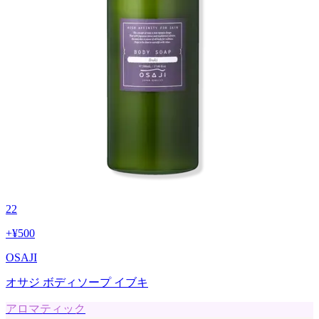
22
+
¥500
OSAJI
オサジ ボディソープ イブキ
アロマティック