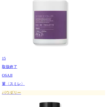
15
取扱終了
OSAJI
菫〈スミレ〉
パウダリー