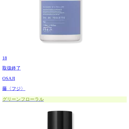
18
取扱終了
OSAJI
藤〈フジ〉
グリーンフローラル