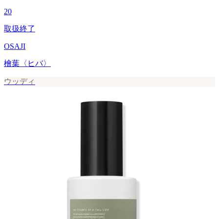
20
取扱終了
OSAJI
檜葉〈ヒバ〉
ウッディ