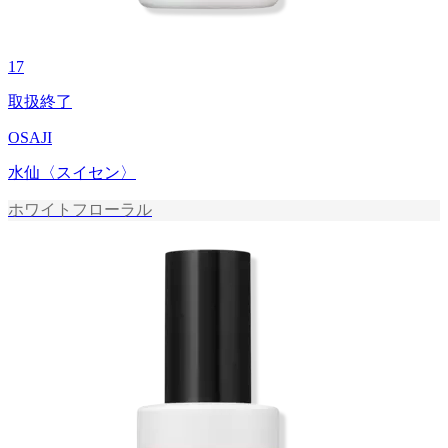
17
取扱終了
OSAJI
水仙〈スイセン〉
ホワイトフローラル