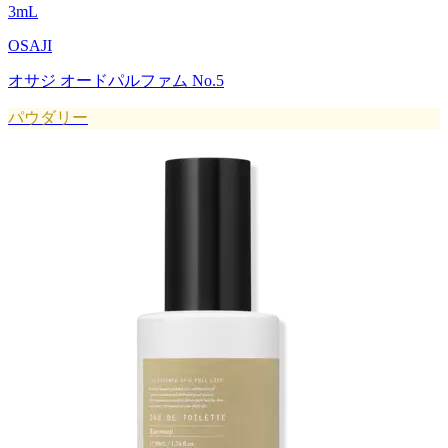
3
mL
OSAJI
オサジ オードパルファム No.5
パウダリー