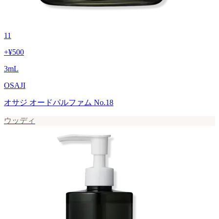
11
+
¥500
3
mL
OSAJI
オサジ オードパルファム No.18
ウッディ