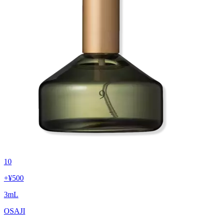
10
+
¥500
3
mL
OSAJI