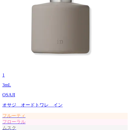
1
3
mL
OSAJI
オサジ オードトワレ イン
フルーティ
フローラル
ムスク