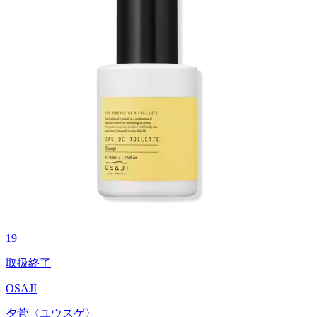
19
取扱終了
OSAJI
夕菅〈ユウスゲ〉