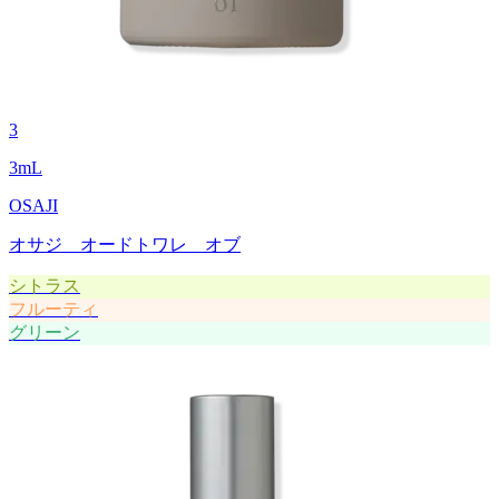
3
3
mL
OSAJI
オサジ オードトワレ オブ
シトラス
フルーティ
グリーン