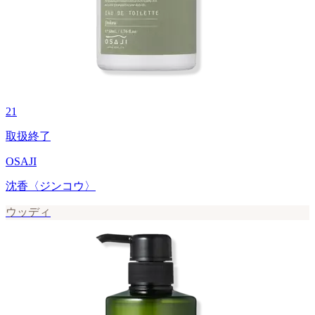
21
取扱終了
OSAJI
沈香〈ジンコウ〉
ウッディ