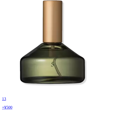
13
+
¥500