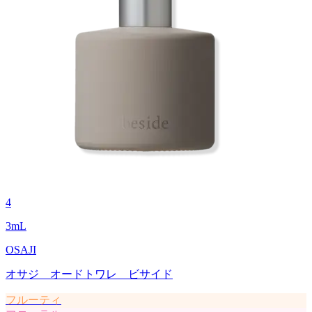
4
3
mL
OSAJI
オサジ オードトワレ ビサイド
フルーティ