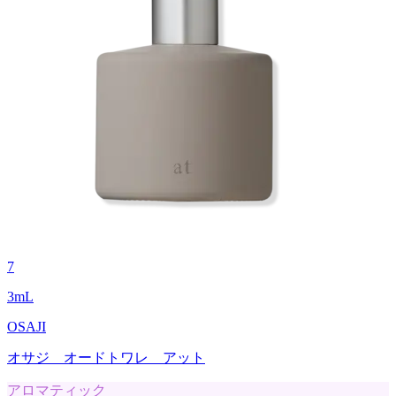
7
3
mL
OSAJI
オサジ オードトワレ アット
アロマティック