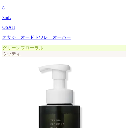
8
3
mL
OSAJI
オサジ オードトワレ オーバー
グリーンフローラル
ウッディ