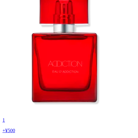
1
+
¥500