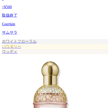
+
¥500
取扱終了
Guerlain
サムサラ
ホワイトフローラル
パウダリー
ウッディ