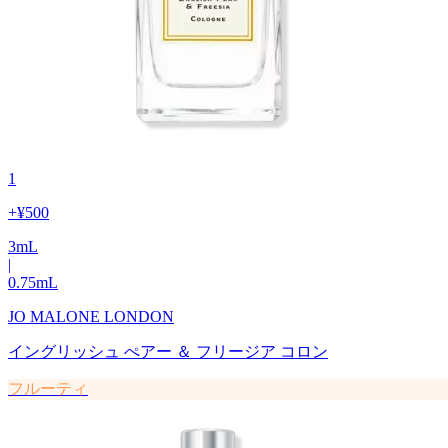
1
+
¥500
3
mL
|
0.75
mL
JO MALONE LONDON
イングリッシュ ぺアー ＆ フリージア コロン
フルーティ