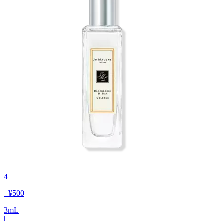
4
+
¥500
3
mL
|