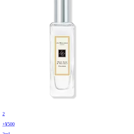
2
+
¥500