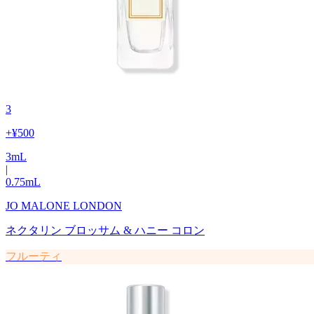
3
+
¥500
3
mL
|
0.75
mL
JO MALONE LONDON
ネクタリン ブロッサム & ハニー コロン
フルーティ