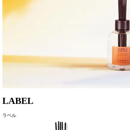
LABEL
ラベル