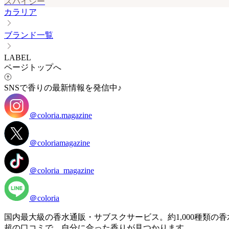
スパイシー
カラリア
ブランド一覧
LABEL
ページトップへ
SNSで香りの最新情報を発信中♪
＠coloria.magazine
＠coloriamagazine
＠coloria_magazine
＠coloria
国内最大級の香水通販・サブスクサービス。約1,000種類
超の口コミで、自分に合った香りが見つかります。