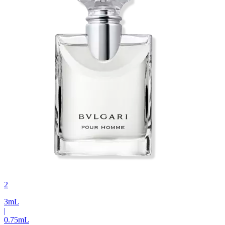
2
3
mL
|
0.75
mL