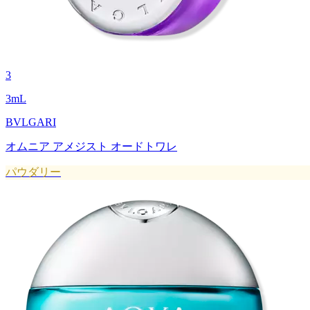
3
3
mL
BVLGARI
オムニア アメジスト オードトワレ
パウダリー