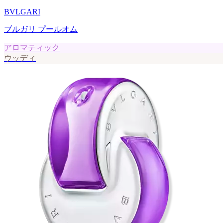
BVLGARI
ブルガリ プールオム
アロマティック
ウッディ