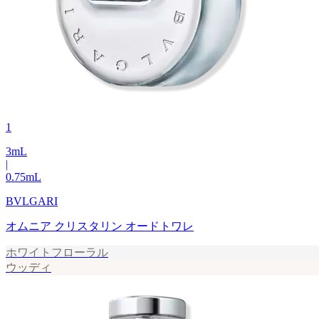
1
3
mL
|
0.75
mL
BVLGARI
オムニア クリスタリン オードトワレ
ホワイトフローラル
ウッディ