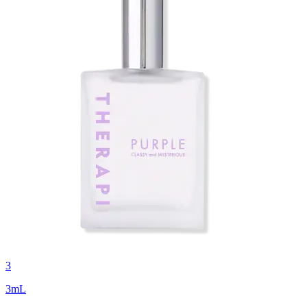
3
3
mL