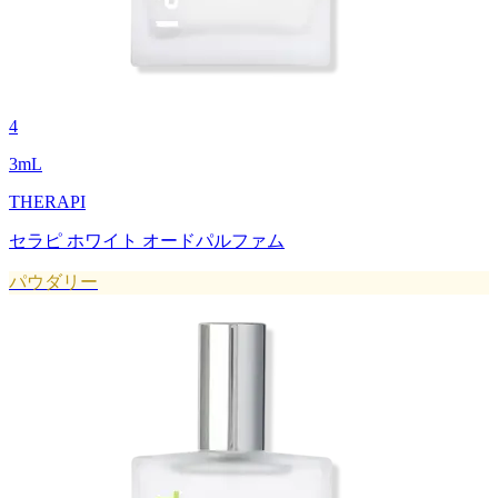
4
3
mL
THERAPI
セラピ ホワイト オードパルファム
パウダリー