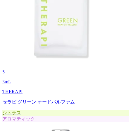
5
3
mL
THERAPI
セラピ グリーン オードパルファム
シトラス
アロマティック