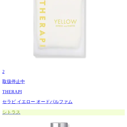
2
取扱停止中
THERAPI
セラピ イエロー オードパルファム
シトラス