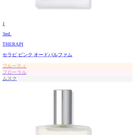
1
3
mL
THERAPI
セラピ ピンク オードパルファム
フルーティ
フローラル
ムスク