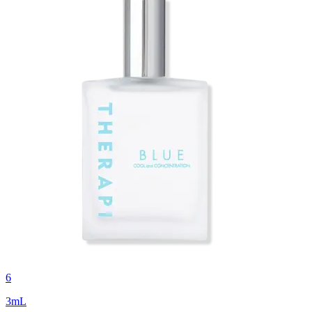
6
3
mL