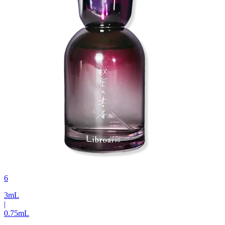
6
3
mL
|
0.75
mL