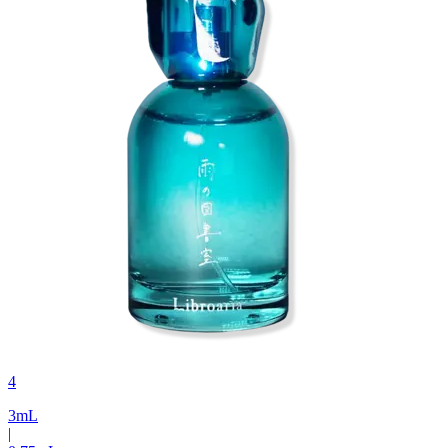
4
3
mL
|