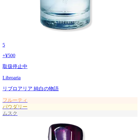
5
+
¥500
取扱停止中
Libroaria
リブロアリア 純白の物語
フルーティ
パウダリー
ムスク