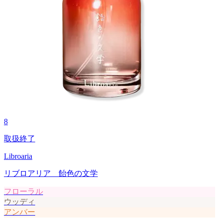
8
取扱終了
Libroaria
リブロアリア 飴色の文学
フローラル
ウッディ
アンバー