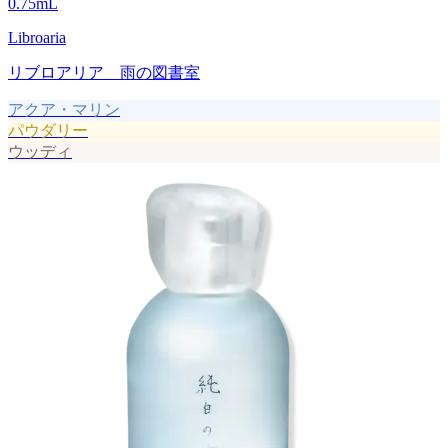
0.75
mL
Libroaria
リブロアリア 雨の図書室
アクア・マリン
パウダリー
ウッディ