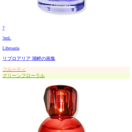
7
3
mL
Libroaria
リブロアリア 湖畔の画集
フルーティ
グリーンフローラル