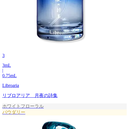
3
3
mL
|
0.75
mL
Libroaria
リブロアリア 月夜の詩集
ホワイトフローラル
パウダリー