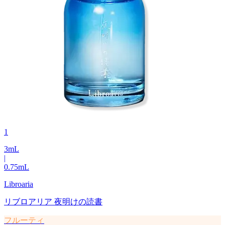
1
3
mL
|
0.75
mL
Libroaria
リブロアリア 夜明けの読書
フルーティ