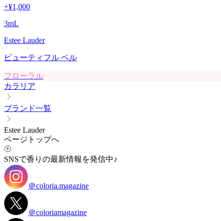
+
¥1,000
3
mL
Estee Lauder
ビューティフル ベル
フローラル
カラリア
ブランド一覧
Estee Lauder
ページトップへ
SNSで香りの最新情報を発信中♪
＠coloria.magazine
＠coloriamagazine