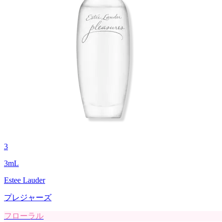
3
3
mL
Estee Lauder
プレジャーズ
フローラル