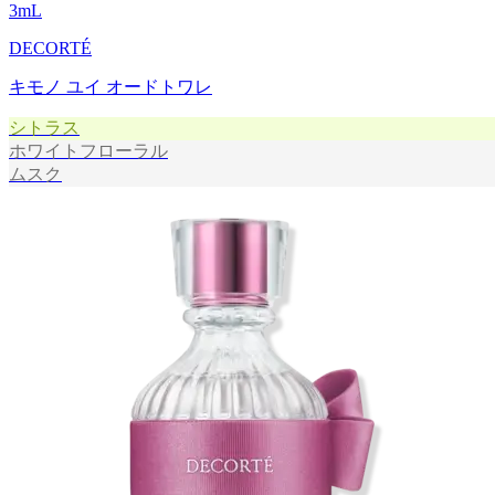
3
mL
DECORTÉ
キモノ ユイ オードトワレ
シトラス
ホワイトフローラル
ムスク