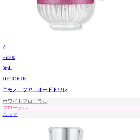
2
+
¥500
3
mL
DECORTÉ
キモノ ツヤ オードトワレ
ホワイトフローラル
フローラル
ムスク