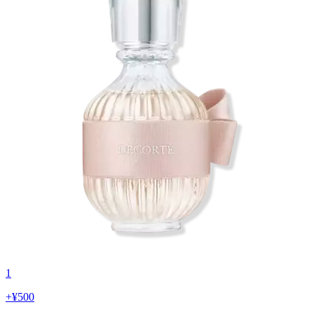
1
+
¥500