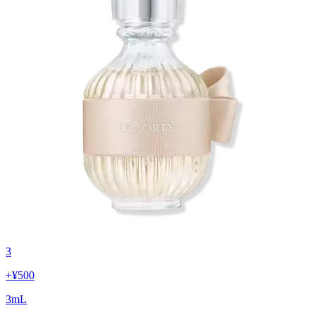
3
+
¥500
3
mL