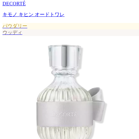
DECORTÉ
キモノ キヒン オードトワレ
パウダリー
ウッディ