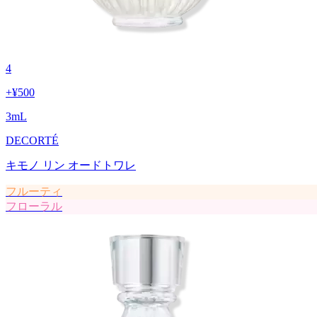
4
+
¥500
3
mL
DECORTÉ
キモノ リン オードトワレ
フルーティ
フローラル