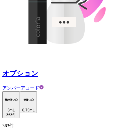
オプション
アンバーアコード
普段使い◎
冒険に◎
3
mL
0.75mL
363
件
363
件