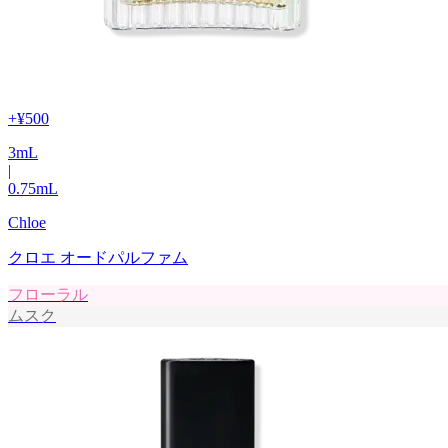
+
¥500
3
mL
|
0.75
mL
Chloe
クロエ オードパルファム
フローラル
ムスク