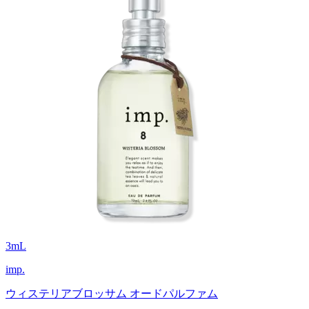
3
mL
imp.
ウィステリアブロッサム オードパルファム