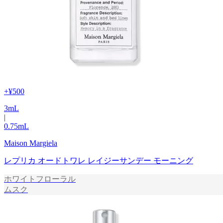
+
¥500
3
mL
|
0.75
mL
Maison Margiela
レプリカ オードトワレ レイジーサンデー モーニング
ホワイトフローラル
ムスク