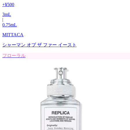
+
¥500
3
mL
|
0.75
mL
MITTACA
シャーマン オブ ザ ファー イースト
フローラル