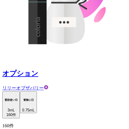
オプション
リリーオブザバリー
普段使い◎
冒険に◎
3
mL
0.75mL
160
件
160
件