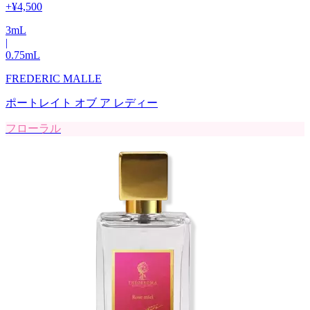
+
¥4,500
3
mL
|
0.75
mL
FREDERIC MALLE
ポートレイト オブ ア レディー
フローラル