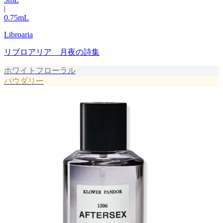
|
0.75
mL
Libroaria
リブロアリア 月夜の詩集
ホワイトフローラル
パウダリー