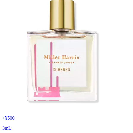
+
¥500
3
mL