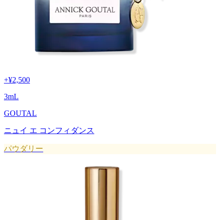
+
¥2,500
3
mL
GOUTAL
ニュイ エ コンフィダンス
パウダリー