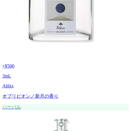
+
¥500
3
mL
Ablxs
オブリビオン／新月の香り
ハーバル