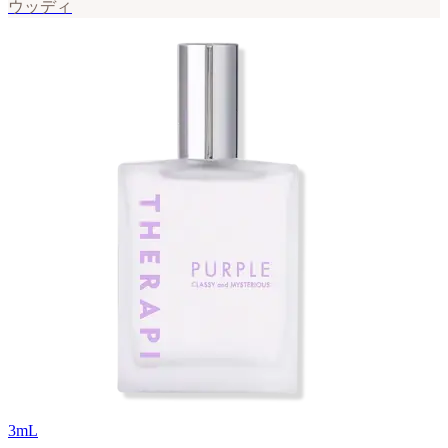
ウッディ
3
mL