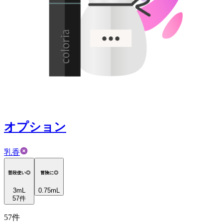
オプション
乳香
普段使い◎
冒険に◎
3
mL
0.75mL
57
件
57
件