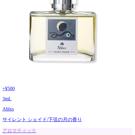
+
¥500
3
mL
Ablxs
サイレント シェイド/下弦の月の香り
アロマティック