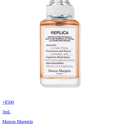
+
¥500
3
mL
Maison Margiela