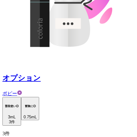
オプション
ポピー
普段使い◎
冒険に◎
3
mL
0.75mL
3
件
3
件