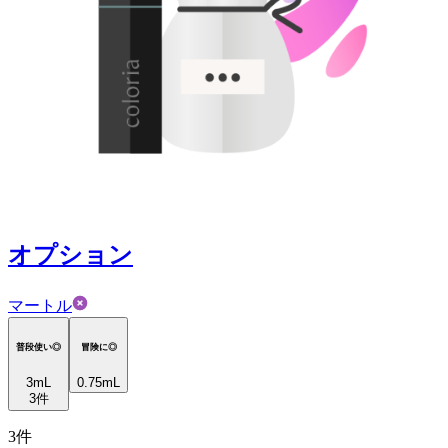
オプション
マートル
普段使い◎
冒険に◎
3
mL
0.75mL
3
件
3
件