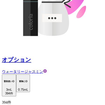
オプション
ウォータリージャスミン
普段使い◎
冒険に◎
3
mL
0.75mL
394
件
394
件