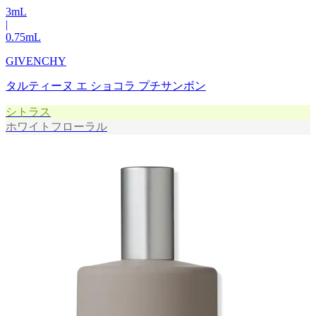
3
mL
|
0.75
mL
GIVENCHY
タルティーヌ エ ショコラ プチサンボン
シトラス
ホワイトフローラル