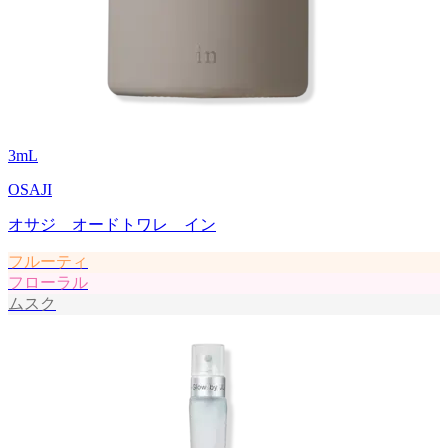
3
mL
OSAJI
オサジ オードトワレ イン
フルーティ
フローラル
ムスク