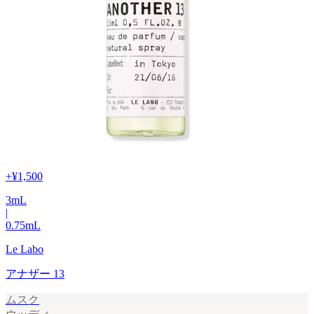
+
¥1,500
3
mL
|
0.75
mL
Le Labo
アナザー 13
ムスク