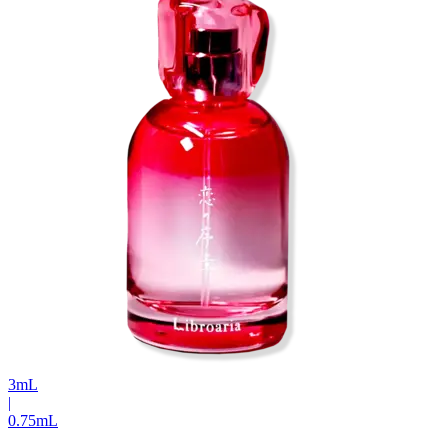
3
mL
|
0.75
mL