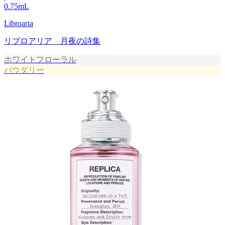
0.75
mL
Libroaria
リブロアリア 月夜の詩集
ホワイトフローラル
パウダリー