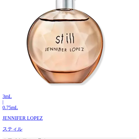
3
mL
|
0.75
mL
JENNIFER LOPEZ
スティル