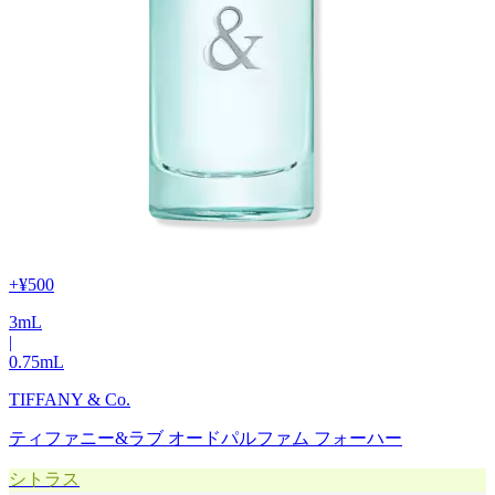
+
¥500
3
mL
|
0.75
mL
TIFFANY & Co.
ティファニー&ラブ オードパルファム フォーハー
シトラス