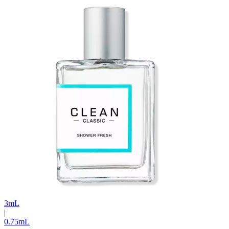
3
mL
|
0.75
mL