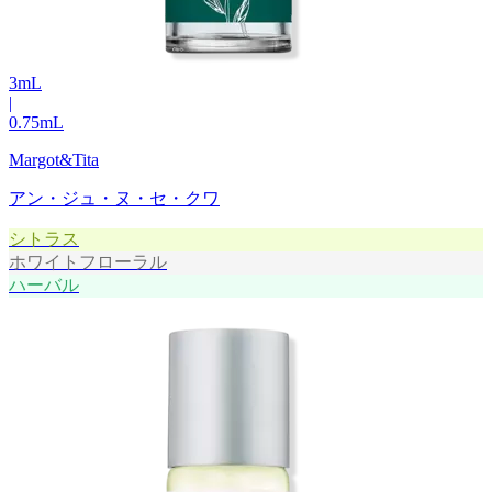
3
mL
|
0.75
mL
Margot&Tita
アン・ジュ・ヌ・セ・クワ
シトラス
ホワイトフローラル
ハーバル