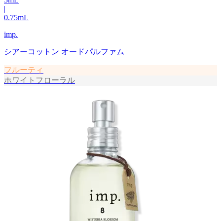
|
0.75
mL
imp.
シアーコットン オードパルファム
フルーティ
ホワイトフローラル