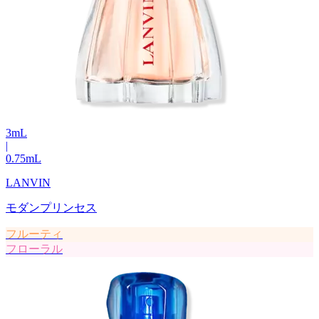
3
mL
|
0.75
mL
LANVIN
モダンプリンセス
フルーティ
フローラル