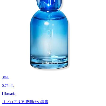
3
mL
|
0.75
mL
Libroaria
リブロアリア 夜明けの読書