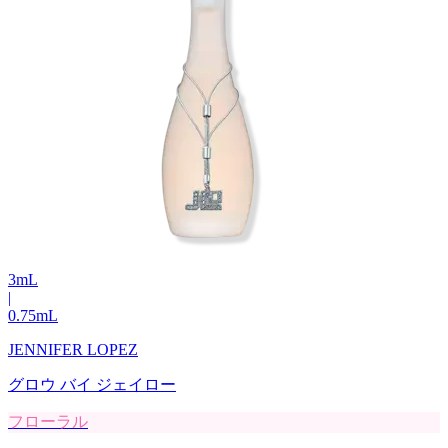
3
mL
|
0.75
mL
JENNIFER LOPEZ
グロウ バイ ジェイロー
フローラル