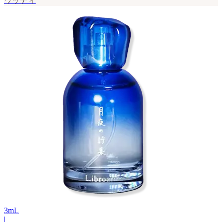
ウッディ
3
mL
|