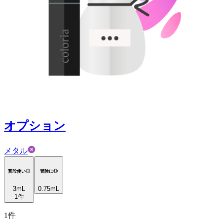
オプション
メタル
普段使い◎
冒険に◎
3
mL
0.75mL
1
件
1
件