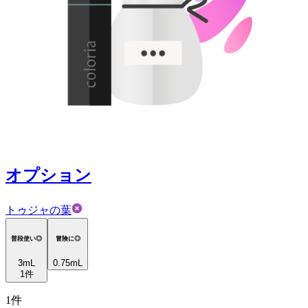
オプション
トゥジャの葉
普段使い◎
冒険に◎
3
mL
0.75mL
1
件
1
件