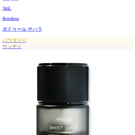
3
mL
Boodeur
ボドゥール サハラ
パウダリー
ウッディ