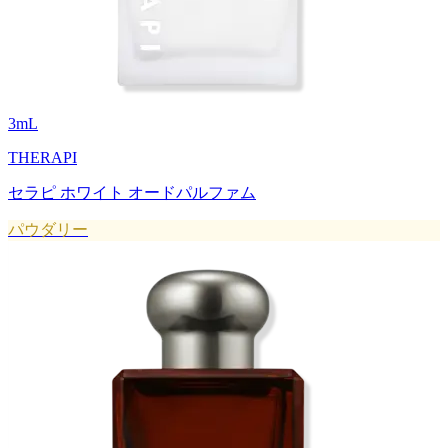
3
mL
THERAPI
セラピ ホワイト オードパルファム
パウダリー