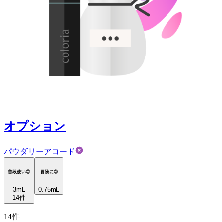
オプション
パウダリーアコード
普段使い◎
冒険に◎
3
mL
0.75mL
14
件
14
件