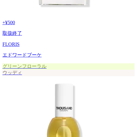
+
¥500
取扱終了
FLORIS
エドワードブーケ
グリーンフローラル
ウッディ