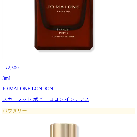
+
¥2,500
3
mL
JO MALONE LONDON
スカーレット ポピー コロン インテンス
パウダリー