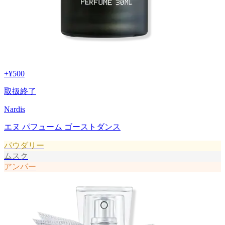
+
¥500
取扱終了
Nardis
エヌ パフューム ゴーストダンス
パウダリー
ムスク
アンバー