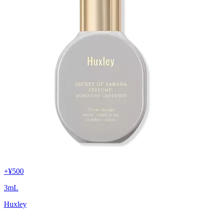
+
¥500
3
mL
Huxley