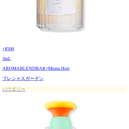
+
¥500
3
mL
AROMABLENDBAR×Miona Hori
プレシャスガーデン
パウダリー