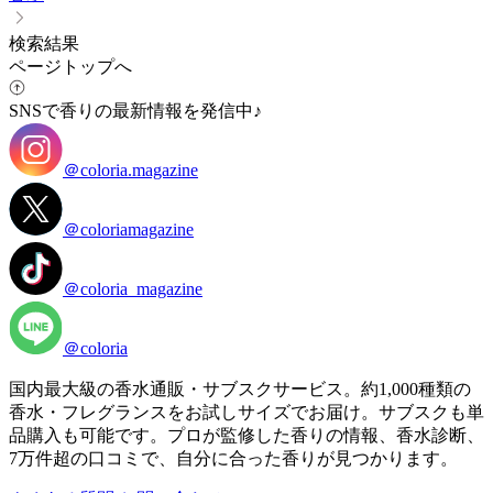
検索結果
ページトップへ
SNSで香りの最新情報を発信中♪
＠coloria.magazine
＠coloriamagazine
＠coloria_magazine
＠coloria
国内最大級の香水通販・サブスクサービス。約1,000種類の
香水・フレグランスをお試しサイズでお届け。サブスクも単
品購入も可能です。プロが監修した香りの情報、香水診断、
7万件超の口コミで、自分に合った香りが見つかります。