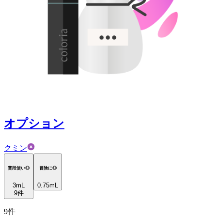
オプション
クミン
普段使い◎
冒険に◎
3
mL
0.75mL
9
件
9
件