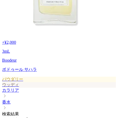
+
¥2,000
3
mL
Boodeur
ボドゥール サハラ
パウダリー
ウッディ
カラリア
香水
検索結果