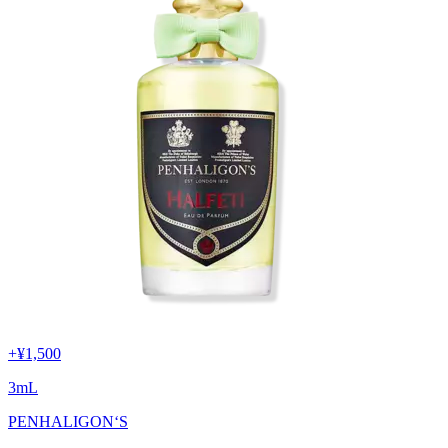
+
¥1,500
3
mL
PENHALIGON‘S