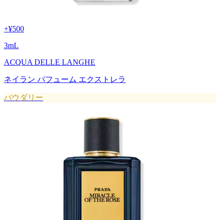
+
¥500
3
mL
ACQUA DELLE LANGHE
ネイラン パフューム エクストレラ
パウダリー