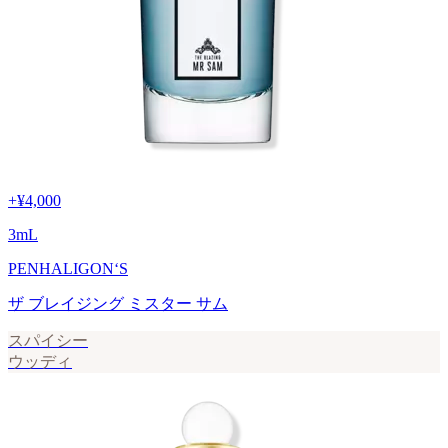
+
¥4,000
3
mL
PENHALIGON‘S
ザ ブレイジング ミスター サム
スパイシー
ウッディ