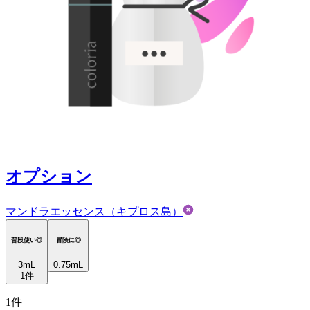
オプション
マンドラエッセンス（キプロス島）
普段使い◎
冒険に◎
3
mL
0.75mL
1
件
1
件