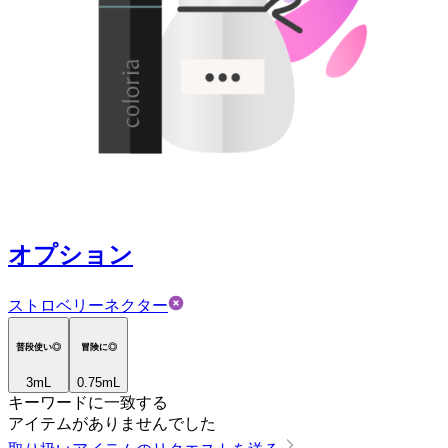
オプション
ストロベリーネクター
普段使い◎
冒険に◎
3
mL
0.75mL
キーワードに一致する
アイテムがありませんでした