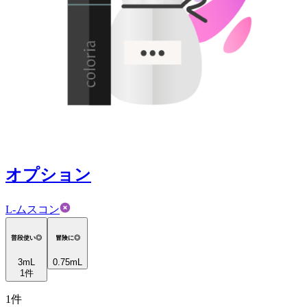
オプション
L-ムスコン
普段使い◎
冒険に◎
3
mL
0.75mL
1
件
1
件