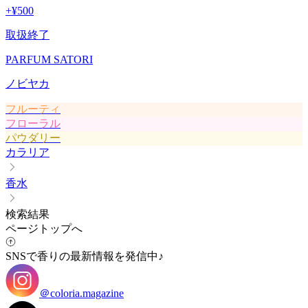
+
¥500
取扱終了
PARFUM SATORI
ノビヤカ
フルーティ
フローラル
パウダリー
カラリア
香水
検索結果
ページトップへ
SNSで香りの最新情報を発信中♪
＠coloria.magazine