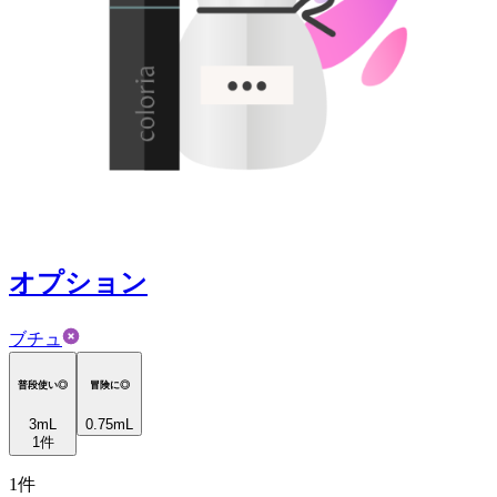
オプション
ブチュ
普段使い◎
冒険に◎
3
mL
0.75mL
1
件
1
件