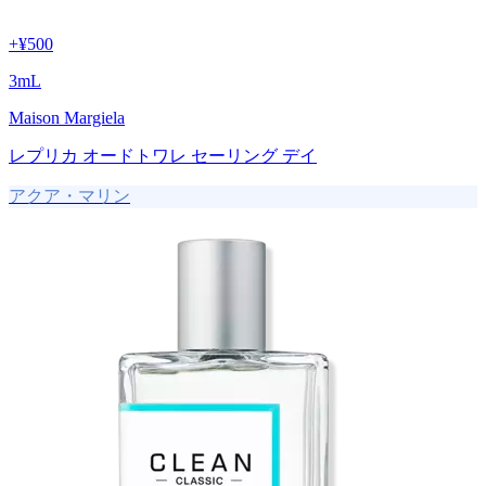
+
¥500
3
mL
Maison Margiela
レプリカ オードトワレ セーリング デイ
アクア・マリン