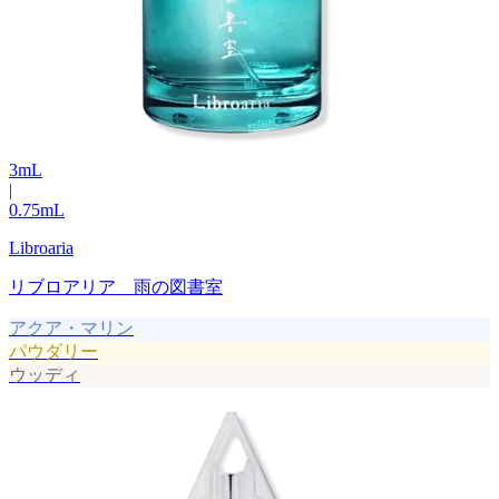
3
mL
|
0.75
mL
Libroaria
リブロアリア 雨の図書室
アクア・マリン
パウダリー
ウッディ