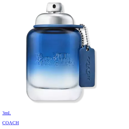
3
mL
COACH