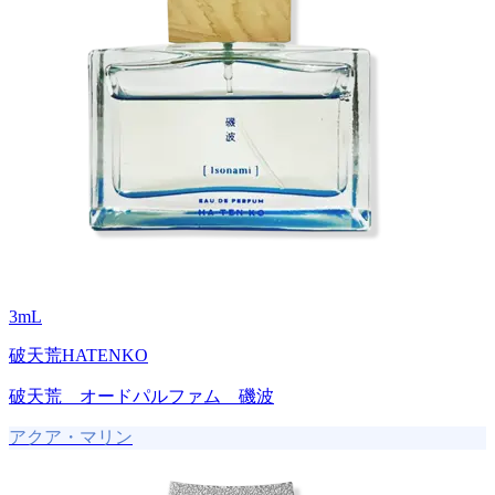
3
mL
破天荒HATENKO
破天荒 オードパルファム 磯波
アクア・マリン