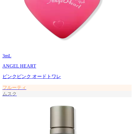
3
mL
ANGEL HEART
ピンクピンク オードトワレ
フルーティ
ムスク