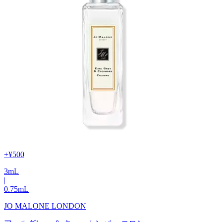
+
¥500
3
mL
|
0.75
mL
JO MALONE LONDON