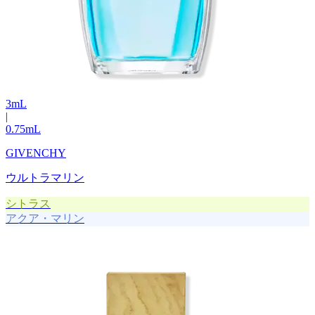
3
mL
|
0.75
mL
GIVENCHY
ウルトラマリン
シトラス
アクア・マリン