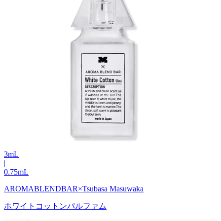
3
mL
|
0.75
mL
AROMABLENDBAR×Tsubasa Masuwaka
ホワイトコットンパルファム