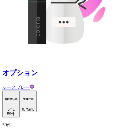
オプション
シースプレー
普段使い◎
冒険に◎
3
mL
0.75mL
59
件
59
件