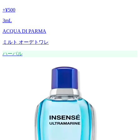
+
¥500
3
mL
ACQUA DI PARMA
ミルト オーデトワレ
ハーバル