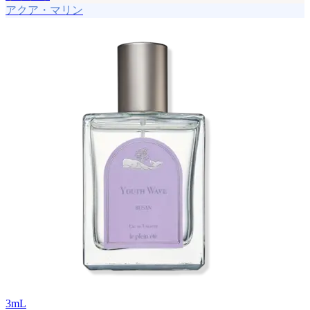
アクア・マリン
3
mL