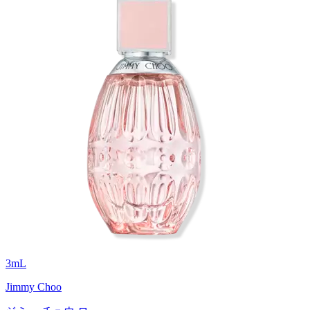
3
mL
Jimmy Choo