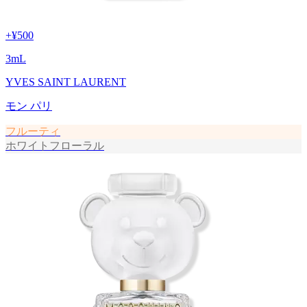
+
¥500
3
mL
YVES SAINT LAURENT
モン パリ
フルーティ
ホワイトフローラル