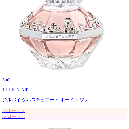
3
mL
JILL STUART
ジルバイ ジルスチュアート オード トワレ
フルーティ
フローラル