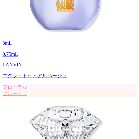
3
mL
|
0.75
mL
LANVIN
エクラ・ドゥ・アルページュ
フローラル
フルーティ