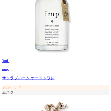
3
mL
imp.
サクラブルーム オードトワレ
フルーティ
ムスク