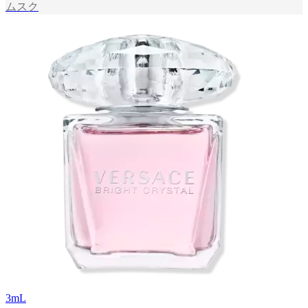
ムスク
3
mL