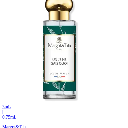
3
mL
|
0.75
mL
Margot&Tita