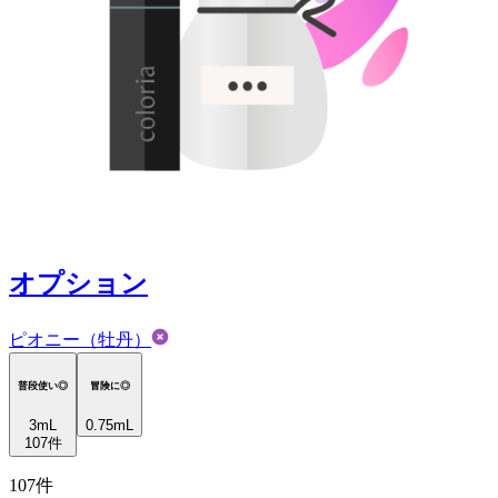
オプション
ピオニー（牡丹）
普段使い◎
冒険に◎
3
mL
0.75mL
107
件
107
件