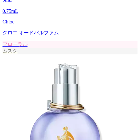
|
0.75
mL
Chloe
クロエ オードパルファム
フローラル
ムスク