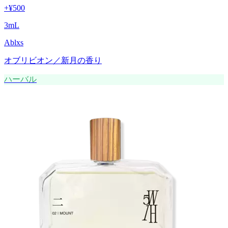
+
¥500
3
mL
Ablxs
オブリビオン／新月の香り
ハーバル