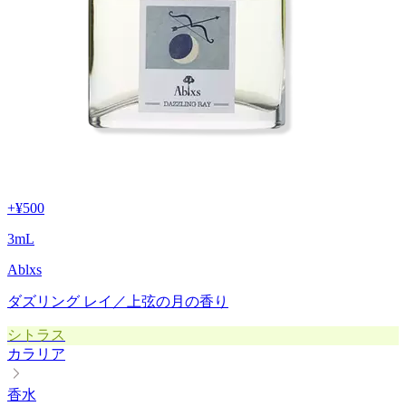
+
¥500
3
mL
Ablxs
ダズリング レイ／上弦の月の香り
シトラス
カラリア
香水