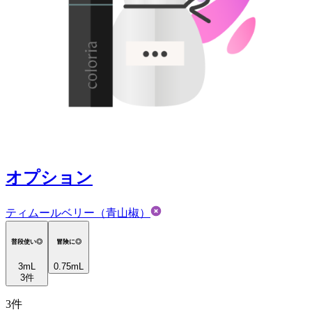
オプション
ティムールベリー（青山椒）
普段使い◎
冒険に◎
3
mL
0.75mL
3
件
3
件