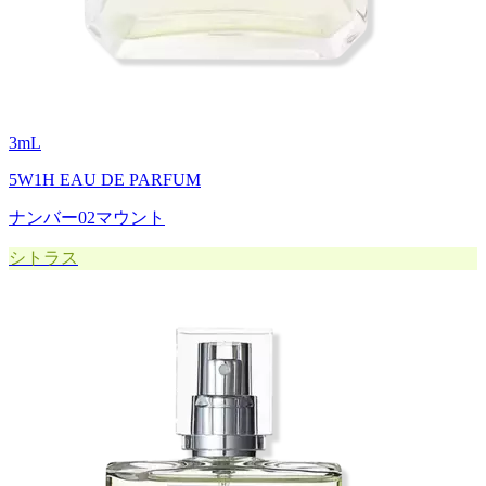
3
mL
5W1H EAU DE PARFUM
ナンバー02マウント
シトラス