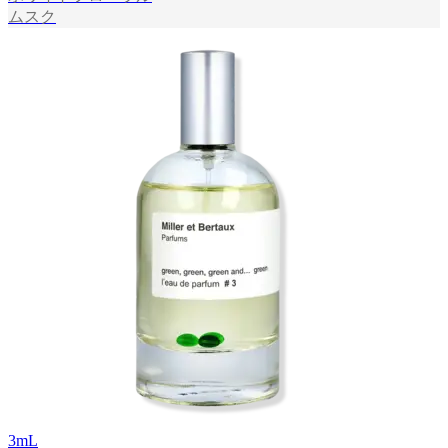
ムスク
3
mL