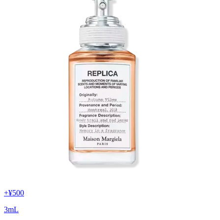
+
¥500
3
mL