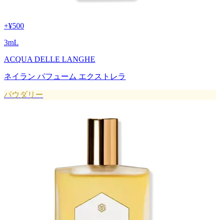
+
¥500
3
mL
ACQUA DELLE LANGHE
ネイラン パフューム エクストレラ
パウダリー