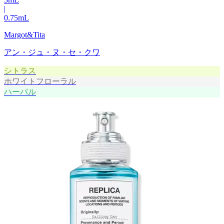
|
0.75
mL
Margot&Tita
アン・ジュ・ヌ・セ・クワ
シトラス
ホワイトフローラル
ハーバル