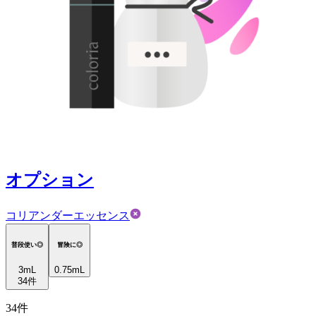
オプション
コリアンダーエッセンス
普段使い◎
冒険に◎
3
mL
0.75mL
34
件
34
件