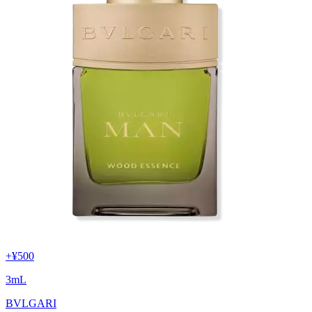
+
¥500
3
mL
BVLGARI