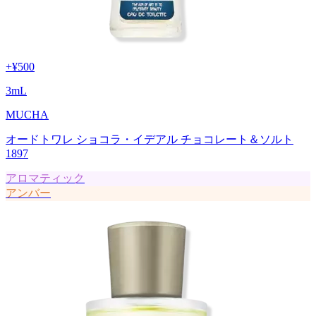
+
¥500
3
mL
MUCHA
オードトワレ ショコラ・イデアル チョコレート＆ソルト
1897
アロマティック
アンバー