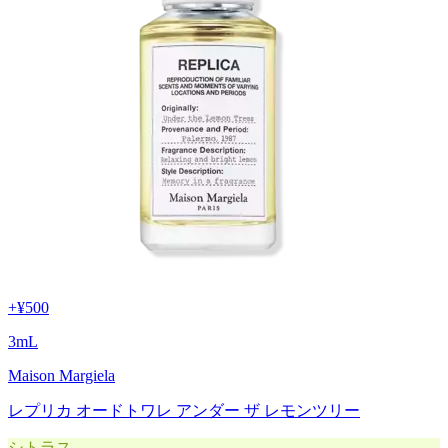
+
¥500
3
mL
Maison Margiela
レプリカ オードトワレ アンダー ザ レモンツリー
シトラス