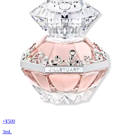
+
¥500
3
mL