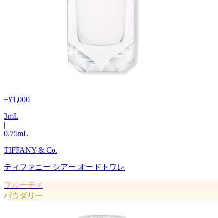
+
¥1,000
3
mL
|
0.75
mL
TIFFANY & Co.
ティファニー シアー オードトワレ
フルーティ
パウダリー