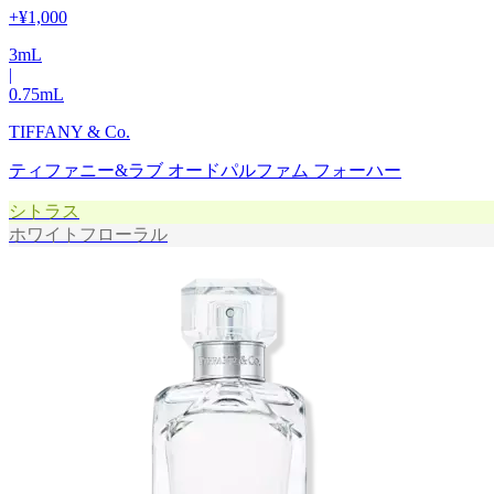
+
¥1,000
3
mL
|
0.75
mL
TIFFANY & Co.
ティファニー&ラブ オードパルファム フォーハー
シトラス
ホワイトフローラル