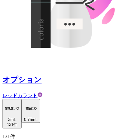
オプション
レッドカラント
普段使い◎
冒険に◎
3
mL
0.75mL
131
件
131
件