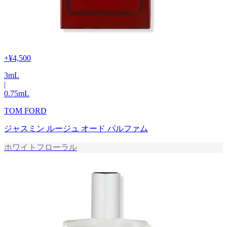
+
¥4,500
3
mL
|
0.75
mL
TOM FORD
ジャスミン ルージュ オード パルファム
ホワイトフローラル