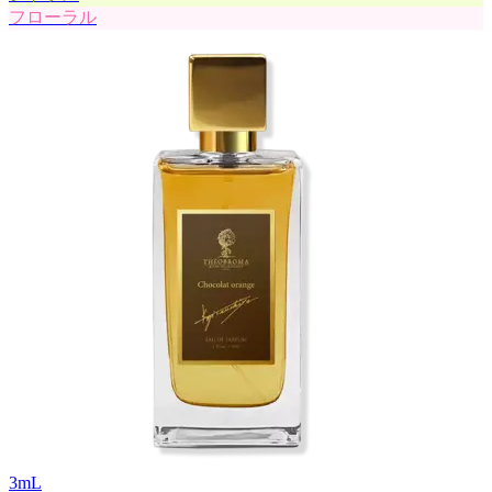
フローラル
3
mL