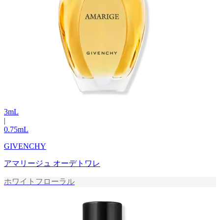
3
mL
|
0.75
mL
GIVENCHY
アマリージュ オーデトワレ
ホワイトフローラル