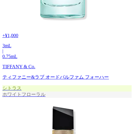
+
¥1,000
3
mL
|
0.75
mL
TIFFANY & Co.
ティファニー&ラブ オードパルファム フォーハー
シトラス
ホワイトフローラル