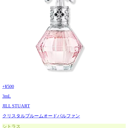
+
¥500
3
mL
JILL STUART
クリスタルブルームオードパルファン
シトラス