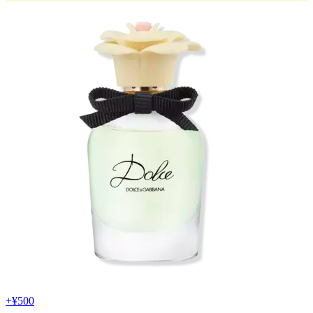
+
¥500