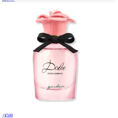
+
¥500