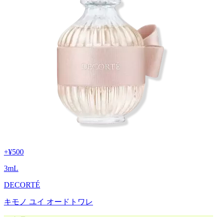
+
¥500
3
mL
DECORTÉ
キモノ ユイ オードトワレ