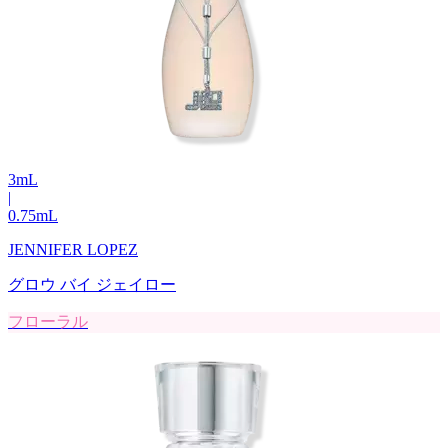
3
mL
|
0.75
mL
JENNIFER LOPEZ
グロウ バイ ジェイロー
フローラル