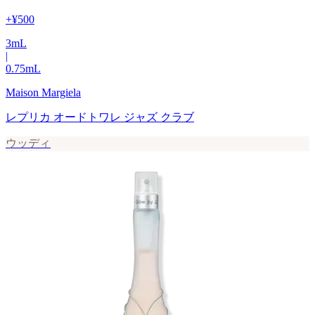
+
¥500
3
mL
|
0.75
mL
Maison Margiela
レプリカ オードトワレ ジャズ クラブ
ウッディ