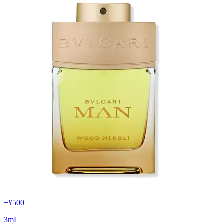
+
¥500
3
mL