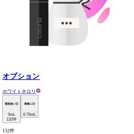
オプション
ホワイトネロリ
普段使い◎
冒険に◎
3
mL
0.75mL
132
件
132
件