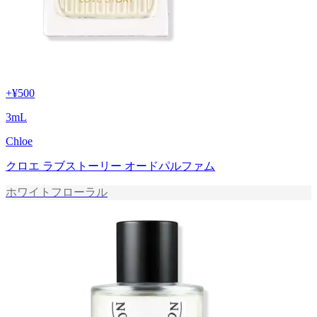
+
¥500
3
mL
Chloe
クロエ ラブストーリー オードパルファム
ホワイトフローラル