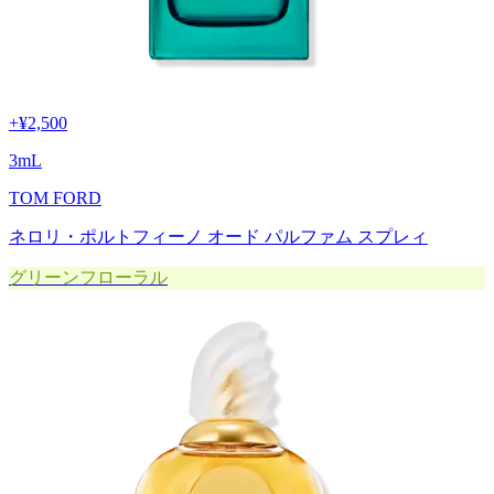
+
¥2,500
3
mL
TOM FORD
ネロリ・ポルトフィーノ オード パルファム スプレィ
グリーンフローラル