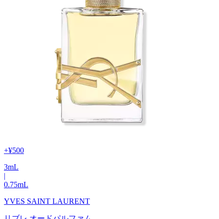
+
¥500
3
mL
|
0.75
mL
YVES SAINT LAURENT
リブレ オードパルファム