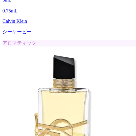
|
0.75
mL
Calvin Klein
シーケービー
アロマティック