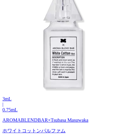
3
mL
|
0.75
mL
AROMABLENDBAR×Tsubasa Masuwaka
ホワイトコットンパルファム