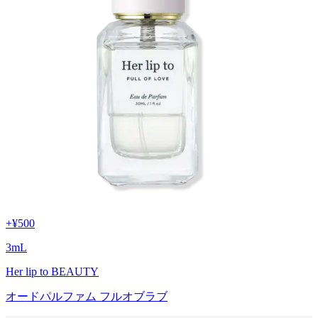
+
¥500
3
mL
Her lip to BEAUTY
オードパルファム フルオブラブ