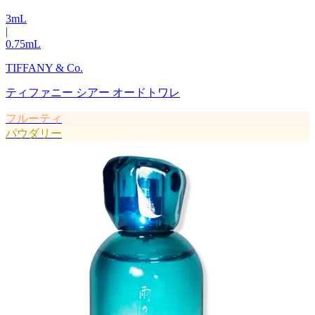
3
mL
|
0.75
mL
TIFFANY & Co.
ティファニー シアー オードトワレ
フルーティ
パウダリー