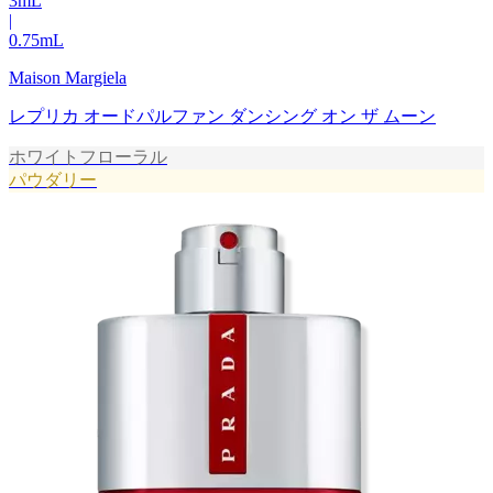
3
mL
|
0.75
mL
Maison Margiela
レプリカ オードパルファン ダンシング オン ザ ムーン
ホワイトフローラル
パウダリー