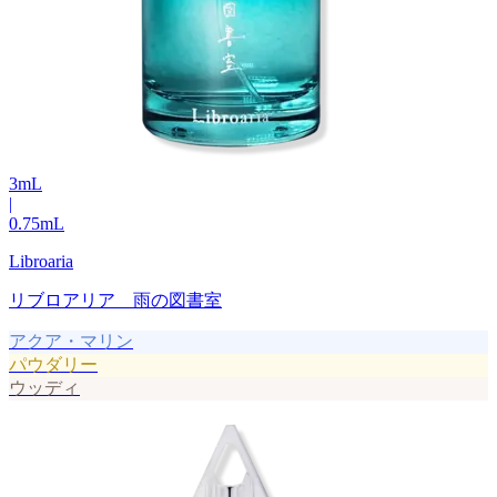
3
mL
|
0.75
mL
Libroaria
リブロアリア 雨の図書室
アクア・マリン
パウダリー
ウッディ