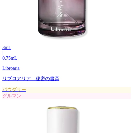
3
mL
|
0.75
mL
Libroaria
リブロアリア 秘密の書斎
パウダリー
グルマン