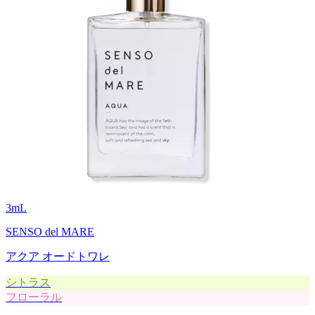
3
mL
SENSO del MARE
アクア オードトワレ
シトラス
フローラル