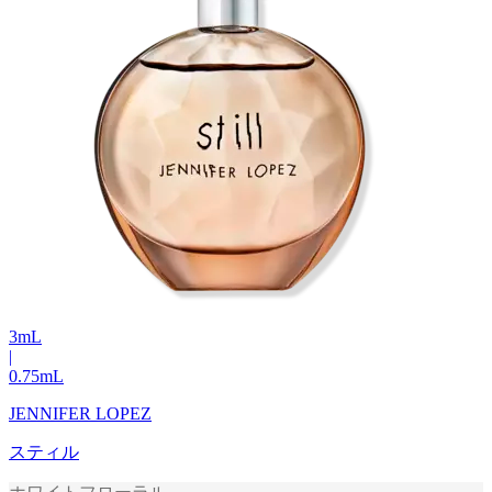
3
mL
|
0.75
mL
JENNIFER LOPEZ
スティル