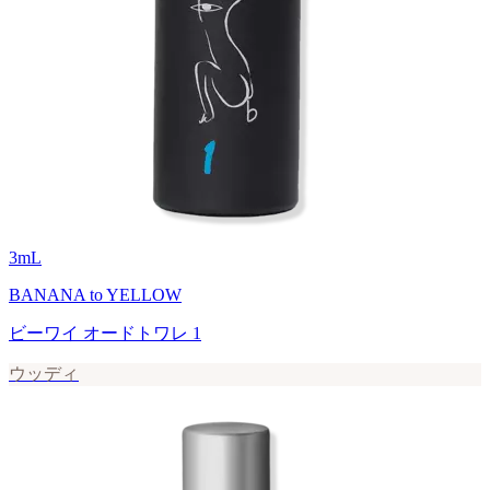
3
mL
BANANA to YELLOW
ビーワイ オードトワレ 1
ウッディ