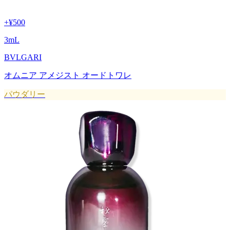
+
¥500
3
mL
BVLGARI
オムニア アメジスト オードトワレ
パウダリー