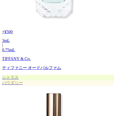
+
¥500
3
mL
|
0.75
mL
TIFFANY & Co.
ティファニー オードパルファム
シトラス
パウダリー