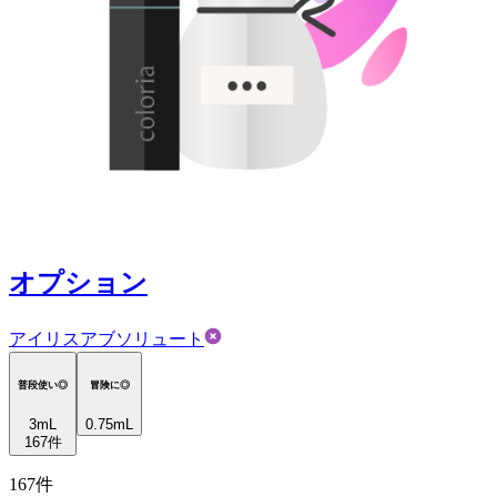
オプション
アイリスアブソリュート
普段使い◎
冒険に◎
3
mL
0.75mL
167
件
167
件