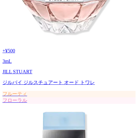
+
¥500
3
mL
JILL STUART
ジルバイ ジルスチュアート オード トワレ
フルーティ
フローラル