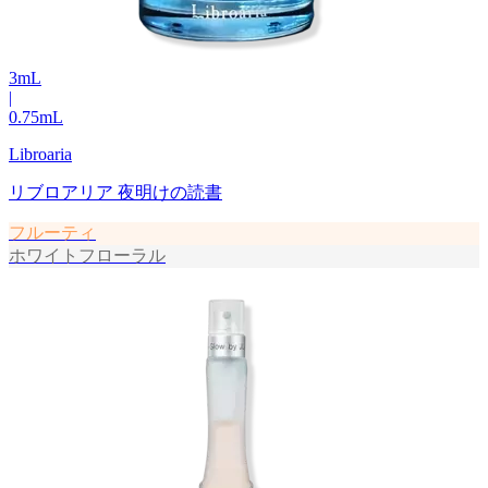
3
mL
|
0.75
mL
Libroaria
リブロアリア 夜明けの読書
フルーティ
ホワイトフローラル