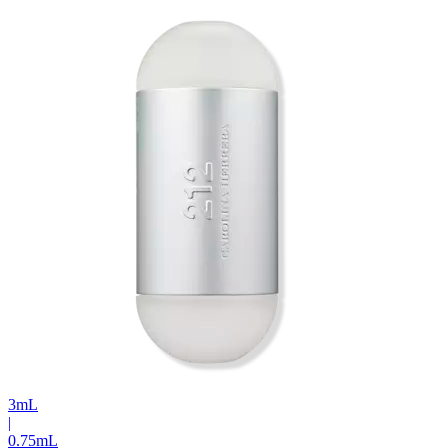
3
mL
|
0.75
mL