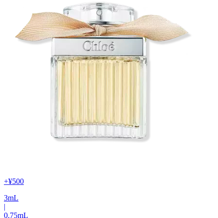
+
¥500
3
mL
|
0.75
mL