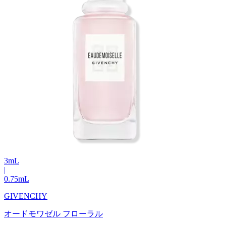
3
mL
|
0.75
mL
GIVENCHY
オードモワゼル フローラル