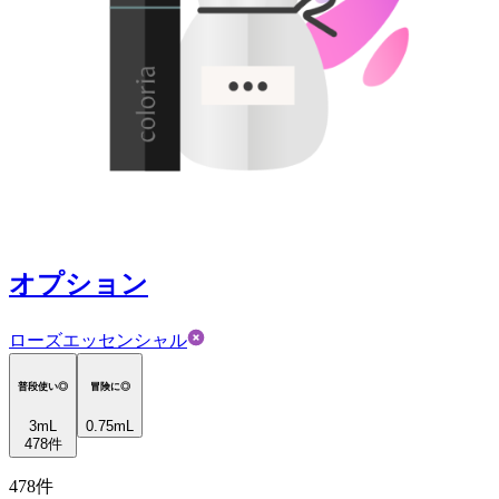
オプション
ローズエッセンシャル
普段使い◎
冒険に◎
3
mL
0.75mL
478
件
478
件