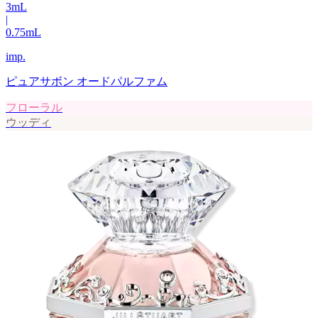
3
mL
|
0.75
mL
imp.
ピュアサボン オードパルファム
フローラル
ウッディ