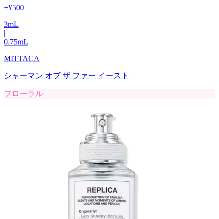
+
¥500
3
mL
|
0.75
mL
MITTACA
シャーマン オブ ザ ファー イースト
フローラル