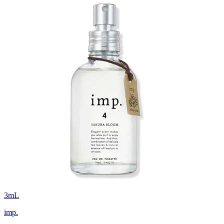
3
mL
imp.