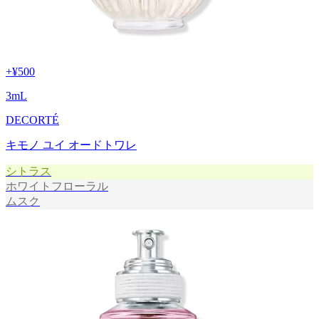
+
¥500
3
mL
DECORTÉ
キモノ ユイ オードトワレ
シトラス
ホワイトフローラル
ムスク