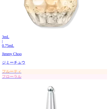
3
mL
|
0.75
mL
Jimmy Choo
ジミーチュウ
フルーティ
フローラル