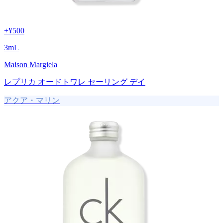
+
¥500
3
mL
Maison Margiela
レプリカ オードトワレ セーリング デイ
アクア・マリン