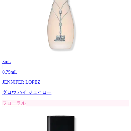
3
mL
|
0.75
mL
JENNIFER LOPEZ
グロウ バイ ジェイロー
フローラル