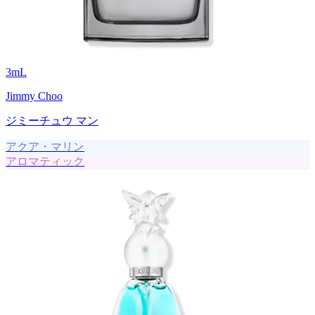
3
mL
Jimmy Choo
ジミーチュウ マン
アクア・マリン
アロマティック