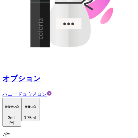
オプション
ハニードュウメロン
普段使い◎
冒険に◎
3
mL
0.75mL
7
件
7
件