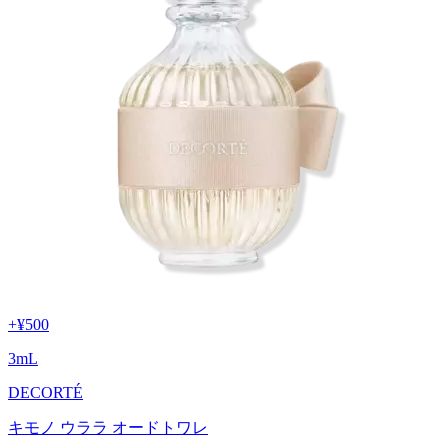
+
¥500
3
mL
DECORTÉ
キモノ ウララ オードトワレ