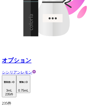
オプション
シシリアンレモン
普段使い◎
冒険に◎
3
mL
0.75mL
235
件
235
件