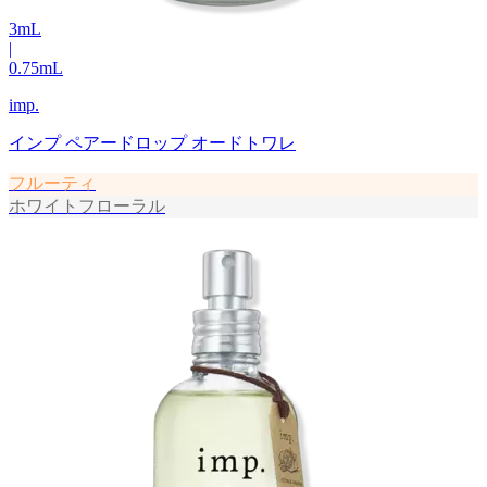
3
mL
|
0.75
mL
imp.
インプ ペアードロップ オードトワレ
フルーティ
ホワイトフローラル