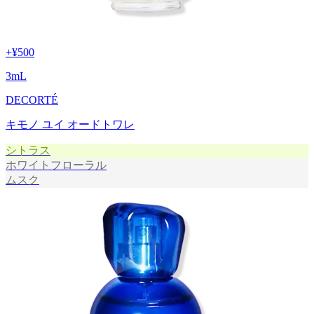
+
¥500
3
mL
DECORTÉ
キモノ ユイ オードトワレ
シトラス
ホワイトフローラル
ムスク