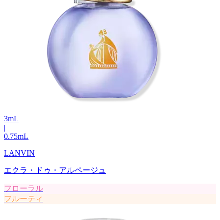
3
mL
|
0.75
mL
LANVIN
エクラ・ドゥ・アルページュ
フローラル
フルーティ