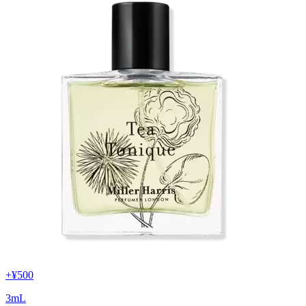
+
¥500
3
mL