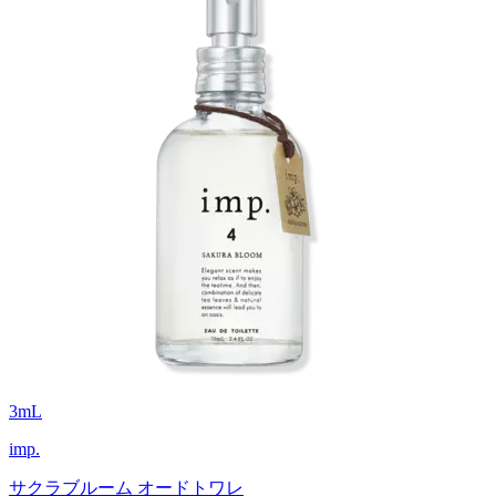
3
mL
imp.
サクラブルーム オードトワレ