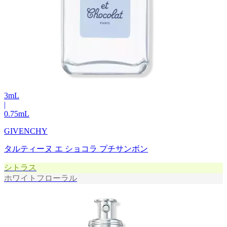
3
mL
|
0.75
mL
GIVENCHY
タルティーヌ エ ショコラ プチサンボン
シトラス
ホワイトフローラル