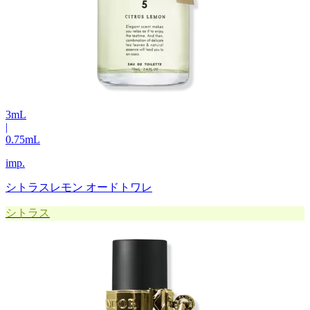
3
mL
|
0.75
mL
imp.
シトラスレモン オードトワレ
シトラス