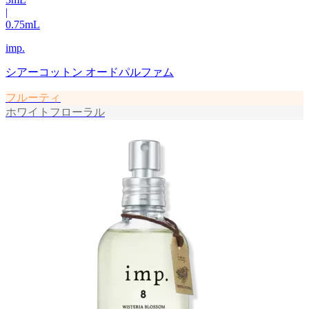
|
0.75
mL
imp.
シアーコットン オードパルファム
フルーティ
ホワイトフローラル