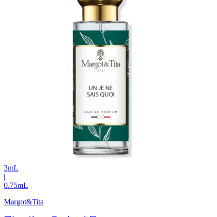
3
mL
|
0.75
mL
Margot&Tita