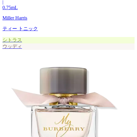
|
0.75
mL
Miller Harris
ティー トニック
シトラス
ウッディ