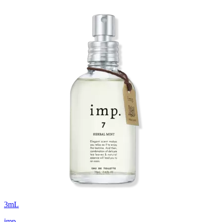
3
mL
imp.