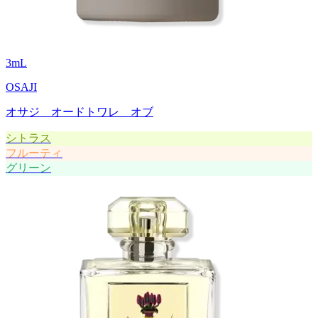
3
mL
OSAJI
オサジ オードトワレ オブ
シトラス
フルーティ
グリーン