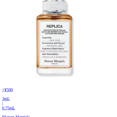
+
¥500
3
mL
|
0.75
mL
Maison Margiela