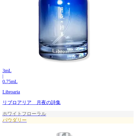
3
mL
|
0.75
mL
Libroaria
リブロアリア 月夜の詩集
ホワイトフローラル
パウダリー