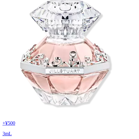
+
¥500
3
mL