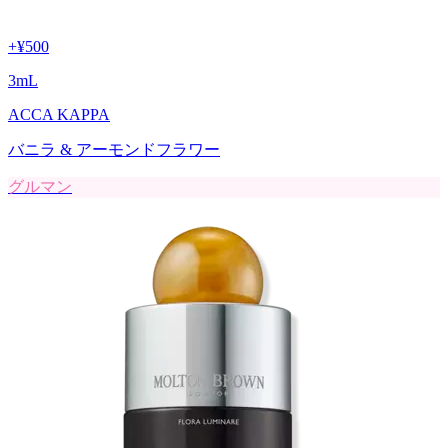
+
¥500
3
mL
ACCA KAPPA
バニラ & アーモンドフラワー
グルマン