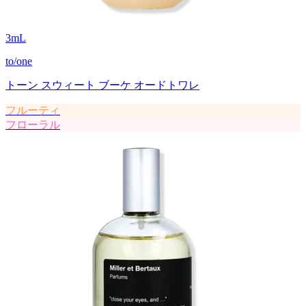
3
mL
to/one
トーン スウィート ブーケ オードトワレ
フルーティ
フローラル