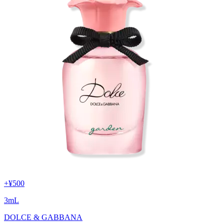
+
¥500
3
mL
DOLCE & GABBANA