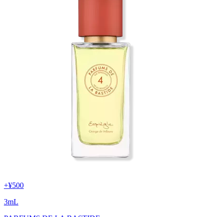
+
¥500
3
mL