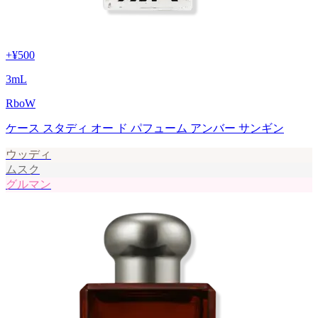
+
¥500
3
mL
RboW
ケース スタディ オー ド パフューム アンバー サンギン
ウッディ
ムスク
グルマン