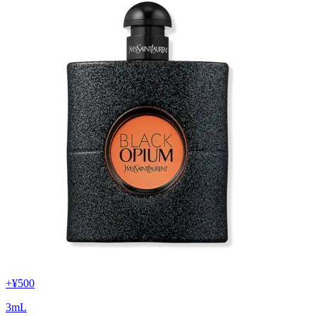
+
¥500
3
mL