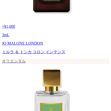
+
¥1,000
3
mL
JO MALONE LONDON
ミルラ ＆ トンカ コロン インテンス
オリエンタル