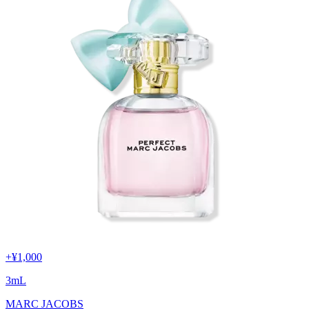
+
¥1,000
3
mL
MARC JACOBS