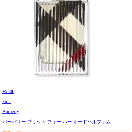
+
¥500
3
mL
Burberry
バーバリー ブリット フォー ハー オードパルファム