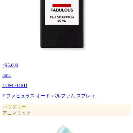
+
¥5,000
3
mL
TOM FORD
F ファビュラス オード パルファム スプレィ
パウダリー
アニマリック