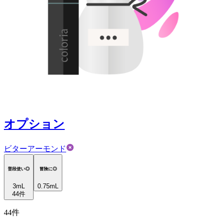
オプション
ビターアーモンド
普段使い◎
冒険に◎
3
mL
0.75mL
44
件
44
件