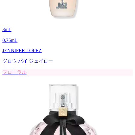
3
mL
|
0.75
mL
JENNIFER LOPEZ
グロウ バイ ジェイロー
フローラル