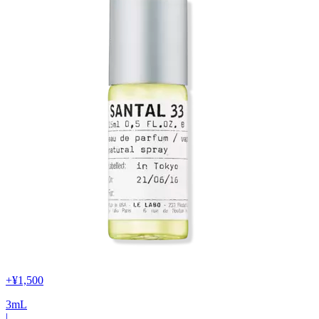
+
¥1,500
3
mL
|