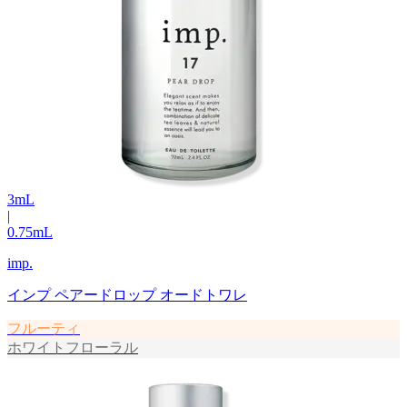
3
mL
|
0.75
mL
imp.
インプ ペアードロップ オードトワレ
フルーティ
ホワイトフローラル