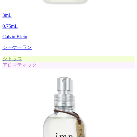
3
mL
|
0.75
mL
Calvin Klein
シーケーワン
シトラス
アロマティック