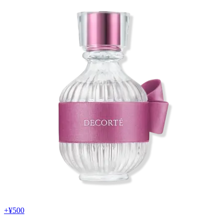
+
¥500