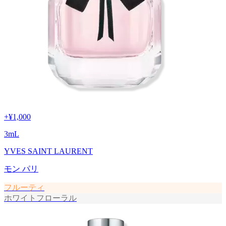
+
¥1,000
3
mL
YVES SAINT LAURENT
モン パリ
フルーティ
ホワイトフローラル