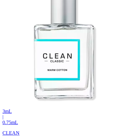
3
mL
|
0.75
mL
CLEAN