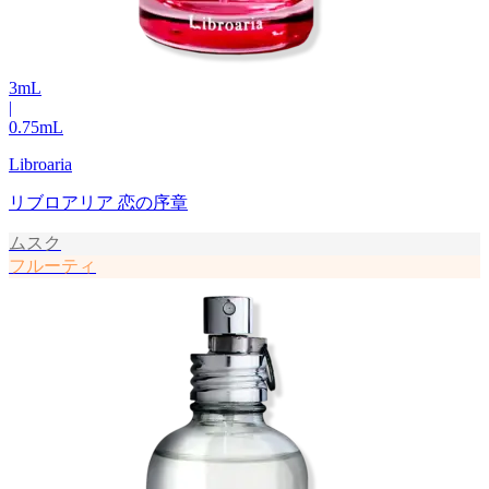
3
mL
|
0.75
mL
Libroaria
リブロアリア 恋の序章
ムスク
フルーティ