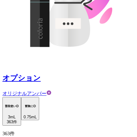
オプション
オリジナルアンバー
普段使い◎
冒険に◎
3
mL
0.75mL
363
件
363
件