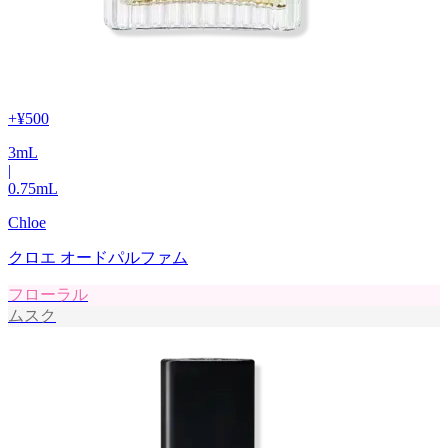
+
¥500
3
mL
|
0.75
mL
Chloe
クロエ オードパルファム
フローラル
ムスク