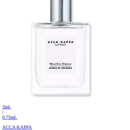
3
mL
|
0.75
mL
ACCA KAPPA