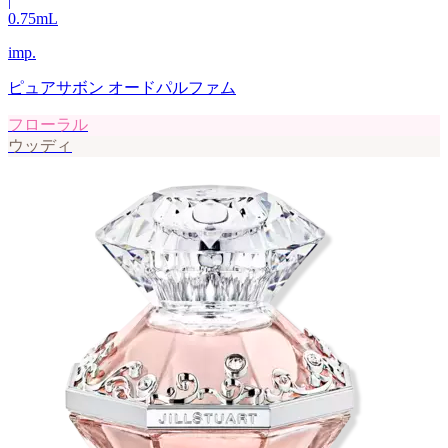
|
0.75
mL
imp.
ピュアサボン オードパルファム
フローラル
ウッディ