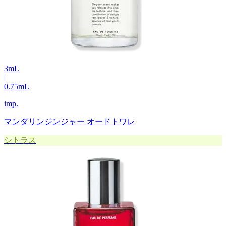
3
mL
|
0.75
mL
imp.
マンダリンジンジャー オードトワレ
シトラス