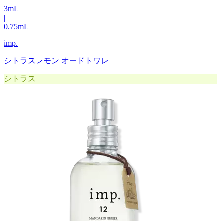
3
mL
|
0.75
mL
imp.
シトラスレモン オードトワレ
シトラス