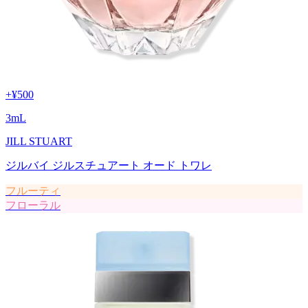
+
¥500
3
mL
JILL STUART
ジルバイ ジルスチュアート オード トワレ
フルーティ
フローラル