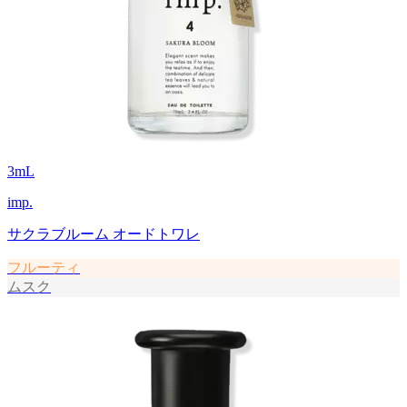
3
mL
imp.
サクラブルーム オードトワレ
フルーティ
ムスク