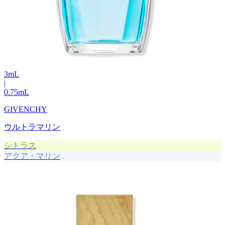
3
mL
|
0.75
mL
GIVENCHY
ウルトラマリン
シトラス
アクア・マリン