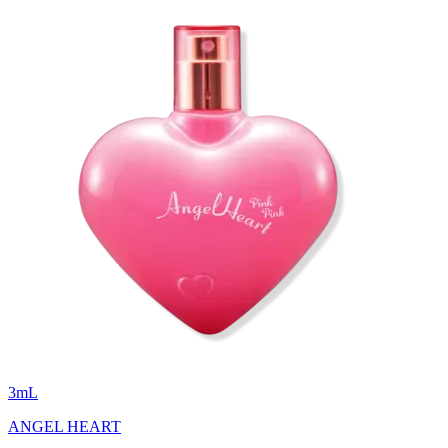
3
mL
ANGEL HEART