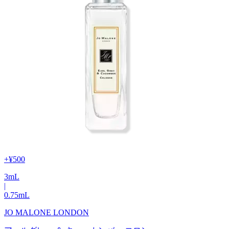
+
¥500
3
mL
|
0.75
mL
JO MALONE LONDON