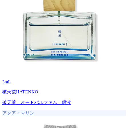
3
mL
破天荒HATENKO
破天荒 オードパルファム 磯波
アクア・マリン