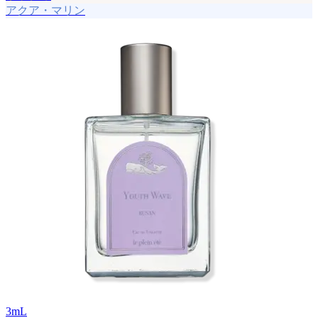
アクア・マリン
3
mL