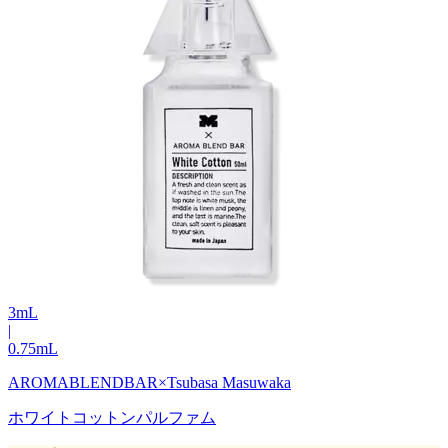
3
mL
|
0.75
mL
AROMABLENDBAR×Tsubasa Masuwaka
ホワイトコットンパルファム