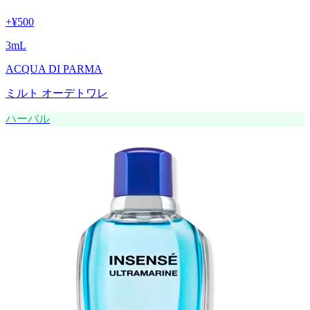
+
¥500
3
mL
ACQUA DI PARMA
ミルト オーデトワレ
ハーバル