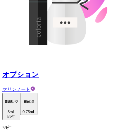
オプション
マリンノート
普段使い◎
冒険に◎
3
mL
0.75mL
59
件
59
件