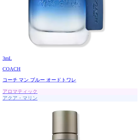
3
mL
COACH
コーチ マン ブルー オードトワレ
アロマティック
アクア・マリン