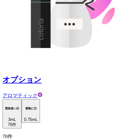
オプション
アロマティック
普段使い◎
冒険に◎
3
mL
0.75mL
70
件
70
件