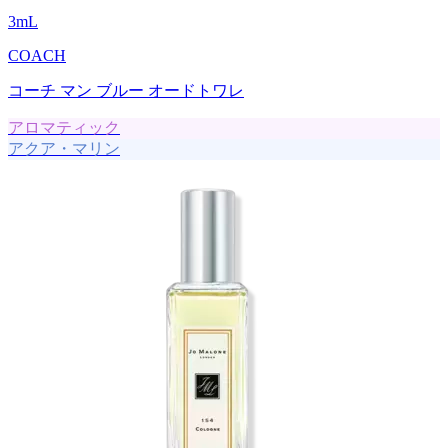
3
mL
COACH
コーチ マン ブルー オードトワレ
アロマティック
アクア・マリン