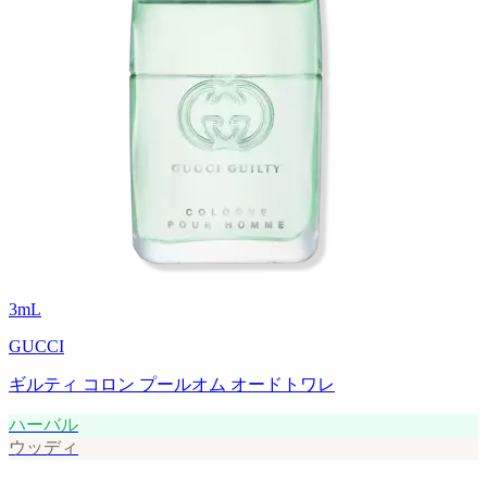
3
mL
GUCCI
ギルティ コロン プールオム オードトワレ
ハーバル
ウッディ