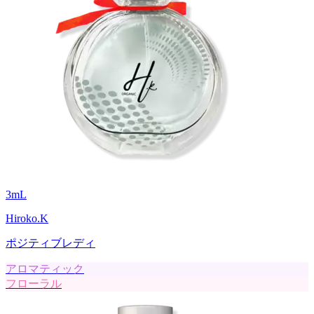
3
mL
Hiroko.K
ポジティブレディ
アロマティック
フローラル