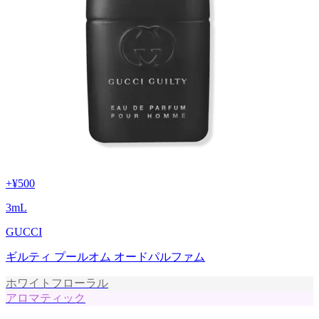
+
¥500
3
mL
GUCCI
ギルティ プールオム オードパルファム
ホワイトフローラル
アロマティック