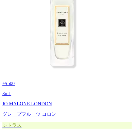
+
¥500
3
mL
JO MALONE LONDON
グレープフルーツ コロン
シトラス