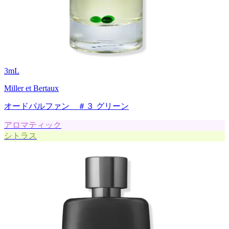
3
mL
Miller et Bertaux
オードパルファン ＃３ グリーン
アロマティック
シトラス