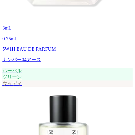
3
mL
|
0.75
mL
5W1H EAU DE PARFUM
ナンバー04アース
ハーバル
グリーン
ウッディ