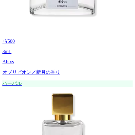
+
¥500
3
mL
Ablxs
オブリビオン／新月の香り
ハーバル