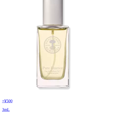
+
¥500
3
mL