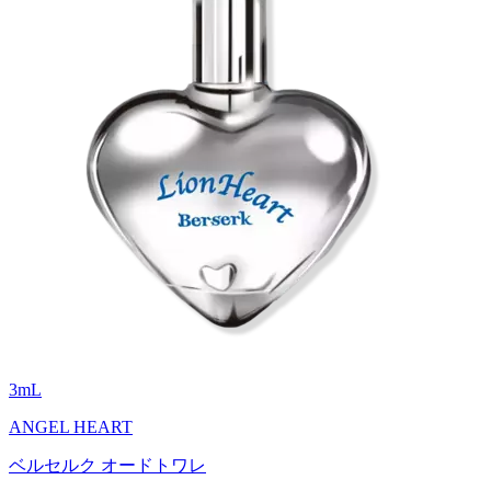
3
mL
ANGEL HEART
ベルセルク オードトワレ