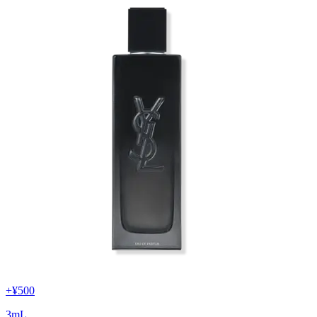
+
¥500
3
mL