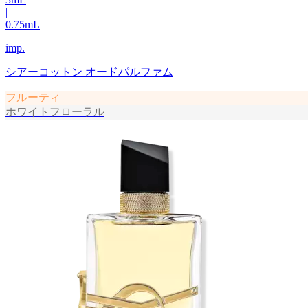
|
0.75
mL
imp.
シアーコットン オードパルファム
フルーティ
ホワイトフローラル