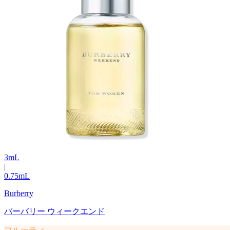
3
mL
|
0.75
mL
Burberry
バーバリー ウィークエンド