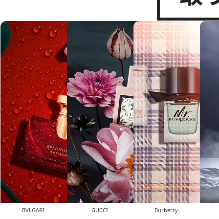
BVLGARI
GUCCI
Burberry