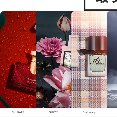
BVLGARI
GUCCI
Burberry