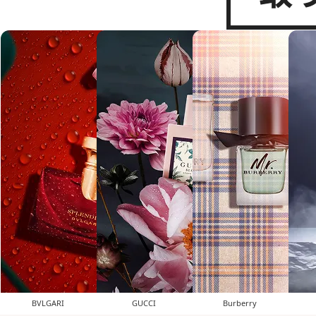
BVLGARI
GUCCI
Burberry