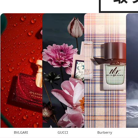
BVLGARI
GUCCI
Burberry