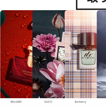
BVLGARI
GUCCI
Burberry