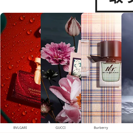
BVLGARI
GUCCI
Burberry