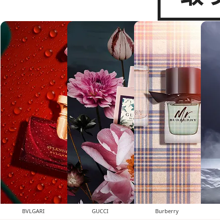
BVLGARI
GUCCI
Burberry