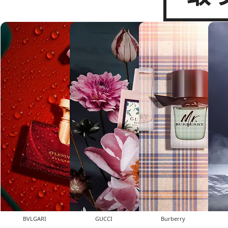
BVLGARI
GUCCI
Burberry