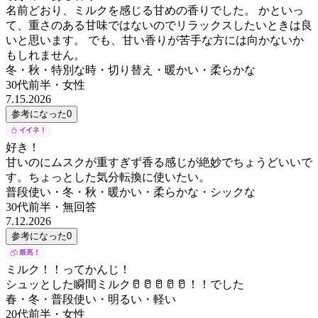
名前どおり、ミルクを感じる甘めの香りでした。 かといっ
て、重さのある甘味ではないのでリラックスしたいときは良
いと思います。 でも、甘い香りが苦手な方には向かないか
もしれません。
冬・秋・特別な時・切り替え・暖かい・柔らかな
30代前半
・
女性
7.15.2026
参考になった
0
好き！
甘いのにムスクが重すぎず香る感じが絶妙でちょうどいいで
す。ちょっとした気分転換に使いたい。
普段使い・冬・秋・暖かい・柔らかな・シックな
30代前半
・
無回答
7.12.2026
参考になった
0
ミルク！！ってかんじ！
シュッとした瞬間ミルク🥛🥛🥛🥛🥛！！でした
春・冬・普段使い・明るい・軽い
20代前半
・
女性