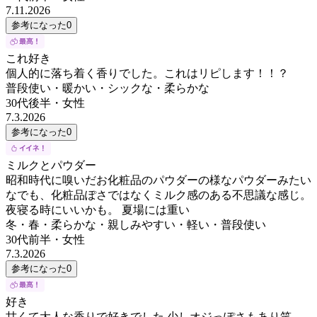
7.11.2026
参考になった
0
これ好き
個人的に落ち着く香りでした。これはリピします！！？
普段使い・暖かい・シックな・柔らかな
30代後半
・
女性
7.3.2026
参考になった
0
ミルクとパウダー
昭和時代に嗅いだお化粧品のパウダーの様なパウダーみたい
なでも、化粧品ぽさではなくミルク感のある不思議な感じ。
夜寝る時にいいかも。 夏場には重い
冬・春・柔らかな・親しみやすい・軽い・普段使い
30代前半
・
女性
7.3.2026
参考になった
0
好き
甘くて大人な香りで好きでした 少しオジっぽさもあり笑